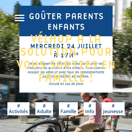
VÉLHOP A LA
SOLUTION POUR
VOUS SORTIES EN
FAMILLE !
19 juillet, 2024
Activités
Adulte
Famille
Info
Jeunesse