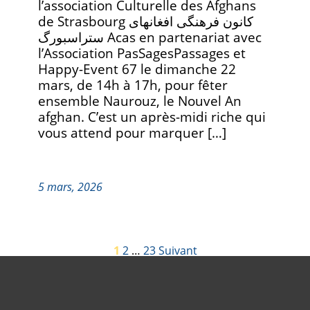
l’association Culturelle des Afghans
de Strasbourg کانون فرهنگی افغانهای
ستراسبورگ Acas en partenariat avec
l’Association PasSagesPassages et
Happy-Event 67 le dimanche 22
mars, de 14h à 17h, pour fêter
ensemble Naurouz, le Nouvel An
afghan. C’est un après-midi riche qui
vous attend pour marquer […]
5 mars, 2026
PAGINATION
1
2
…
23
Suivant
DES