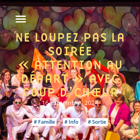
NE LOUPEZ PAS LA
SOIRÉE
« ATTENTION AU
DÉPART » AVEC
COUP D’CHŒUR
16 septembre, 2024
Famille
Info
Sortie