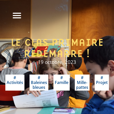
LE CLAS PRIMAIRE
REDÉMARRE !
19 octobre, 2023
Activités
Baleines
Famille
Mille-
Projet
bleues
pattes