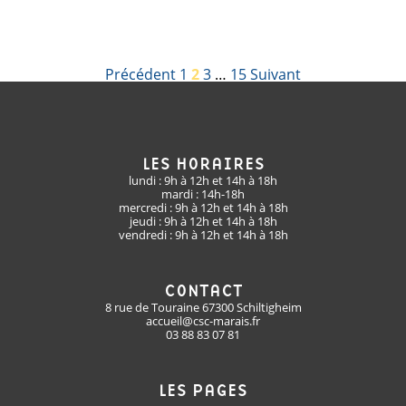
PAGINATION
Précédent
1
2
3
…
15
Suivant
DES
PUBLICATIONS
LES HORAIRES
lundi : 9h à 12h et 14h à 18h
mardi : 14h-18h
mercredi : 9h à 12h et 14h à 18h
jeudi : 9h à 12h et 14h à 18h
vendredi : 9h à 12h et 14h à 18h
CONTACT
8 rue de Touraine 67300 Schiltigheim
accueil@csc-marais.fr
03 88 83 07 81
LES PAGES