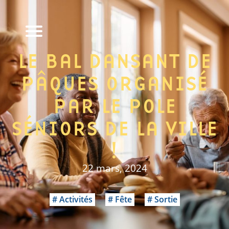
LE BAL DANSANT DE
PÂQUES ORGANISÉ
PAR LE POLE
SÉNIORS DE LA VILLE
!
22 mars, 2024
Activités
Fête
Sortie