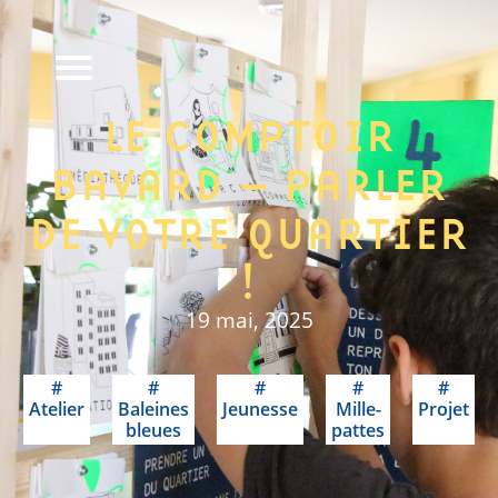
LE COMPTOIR
BAVARD – PARLER
DE VOTRE QUARTIER
!
19 mai, 2025
Atelier
Baleines
Jeunesse
Mille-
Projet
bleues
pattes