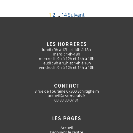
PAGINATION
1
2
…
14
Suivant
DES
PUBLICATIONS
LES HORAIRES
lundi : 9h à 12h et 14h à 18h
mardi : 14h-18h
mercredi : 9h à 12h et 14h à 18h
jeudi : 9h à 12h et 14h à 18h
vendredi : 9h à 12h et 14h à 18h
CONTACT
8 rue de Touraine 67300 Schiltigheim
accueil@csc-marais.fr
03 88 83 07 81
LES PAGES
Accueil
Découvrir le centre