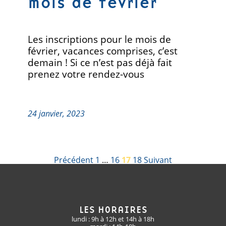
mois de février
Les inscriptions pour le mois de
février, vacances comprises, c’est
demain ! Si ce n’est pas déjà fait
prenez votre rendez-vous
24 janvier, 2023
PAGINATION
Précédent
1
…
16
17
18
Suivant
DES
PUBLICATIONS
LES HORAIRES
lundi : 9h à 12h et 14h à 18h