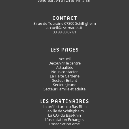
vendredi : 9h à 12h et 14h à 18h
CONTACT
8 rue de Touraine 67300 Schiltigheim
accueil@csc-marais.fr
03 88 83 07 81
LES PAGES
Accueil
Découvrir le centre
Actualités
Nous contacter
La Halte Garderie
Secteur Enfant
Secteur Jeune
Secteur Famille et adulte
LES PARTENAIRES
La préfecture du Bas-Rhin
La ville de Schiltigheim
La CAF du Bas-Rhin
L’association Échanges
L’association Ame